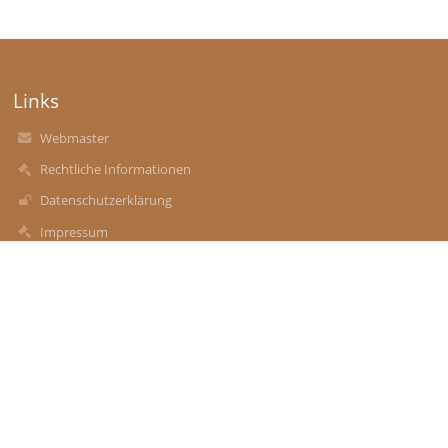
Links
Webmaster
Rechtliche Informationen
Datenschutzerklärung
Impressum
Noch keine Daten zum Anzeigen
Kontakt
PTS Linz Stadt 1
s401114@schule-ooe.at
0732 346 306 11 - Direktion
0732 346 306 12 - Konferenzzimmer