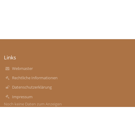
Links
Webmaster
Rechtliche Informationen
Datenschutzerklärung
Impressum
Noch keine Daten zum Anzeigen
Kontakt
PTS Linz Stadt 1
s401114@schule-ooe.at